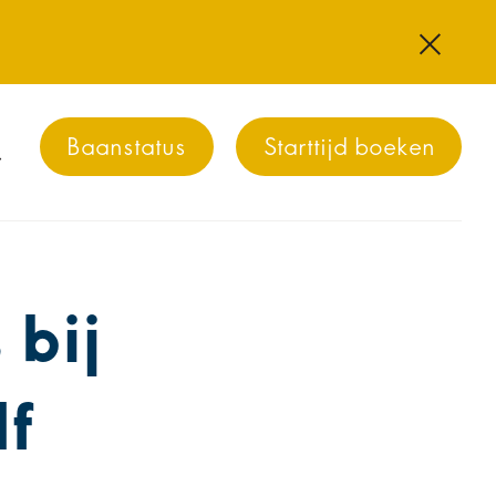
Baanstatus
Starttijd boeken
 bij
lf