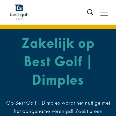
arttijd
anstatus
oeken
Zakelijk op
Best Golf |
Dimples
Op Best Golf | Dimples wordt het nuttige met
het aangename verenigd! Zoekt u een