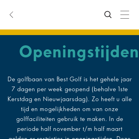
arttijd
anstatus
oeken
Openingstijden
De golfbaan van Best Golf is het gehele jaar
7 dagen per week geopend (behalve 1ste
Kerstdag en Nieuwjaarsdag). Zo heeft u alle
tijd en mogelijkheden om van onze
golffaciliteiten gebruik te maken. In de
periode half november t/m half maart
gelden er restricties in openingstijden. Deze