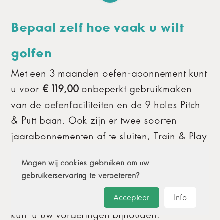
Bepaal zelf hoe vaak u wilt
golfen
Met een 3 maanden oefen-abonnement kunt
u voor
€ 119,00
onbeperkt gebruikmaken
van de oefenfaciliteiten en de 9 holes Pitch
& Putt baan. Ook zijn er twee soorten
jaarabonnementen af te sluiten, Train & Play
en Pitch & Putt. Voor een vast bedrag
Mogen wij cookies gebruiken om uw
regelen we, een jaar lang, uw NGF
gebruikerservaring te verbeteren?
handicapregistratie
waarbij u direct toegang
heeft tot de online Golf Academie. Hierin
Accepteer
Info
kunt u uw vorderingen bijhouden.