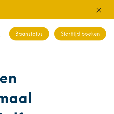
Baanstatus
Starttijd boeken
 en
imaal