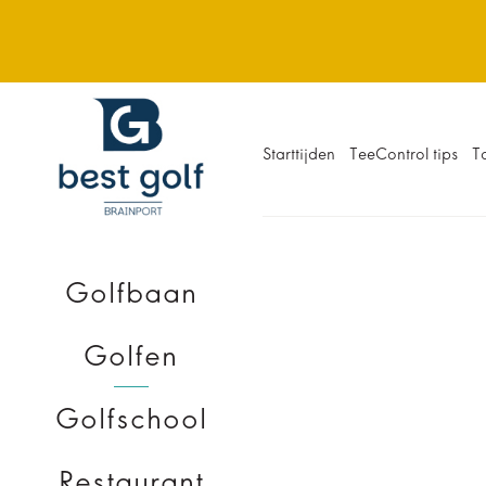
Starttijden
TeeControl tips
T
Golfbaan
Local rules
Interesse in Best G
Golfen
Golfschool
Restaurant