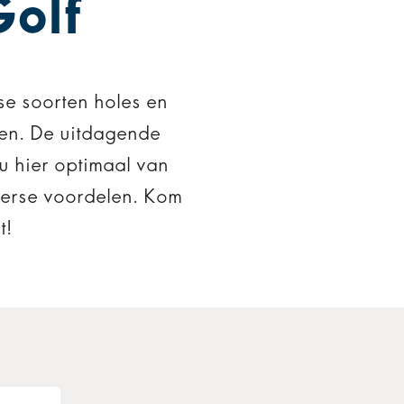
Golf
se soorten holes en
len. De uitdagende
 u hier optimaal van
iverse voordelen. Kom
t!