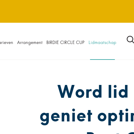
arieven
Arrangement
BIRDIE CIRCLE CUP
Lidmaatschap
olf
Interested in Best Golf
Word lid
geniet opt