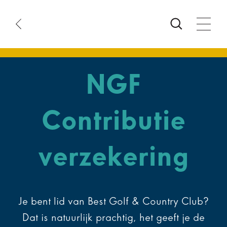
arttijd
anstatus
oeken
NGF
Contributie
verzekering
Je bent lid van Best Golf & Country Club?
Dat is natuurlijk prachtig, het geeft je de