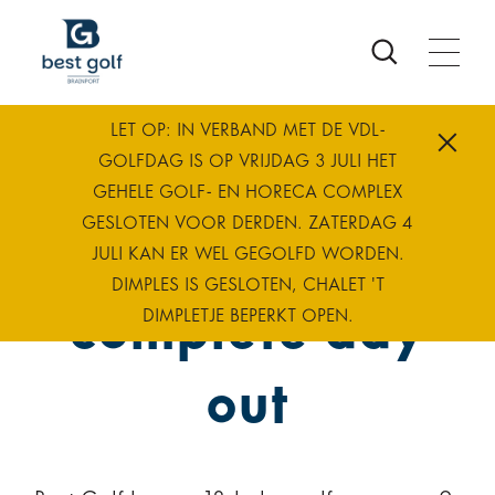
ook
ourse
e
atus
LET OP: IN VERBAND MET DE VDL-
me
The golf
GOLFDAG IS OP VRIJDAG 3 JULI HET
GEHELE GOLF- EN HORECA COMPLEX
GESLOTEN VOOR DERDEN. ZATERDAG 4
course for a
JULI KAN ER WEL GEGOLFD WORDEN.
DIMPLES IS GESLOTEN, CHALET 'T
complete day
DIMPLETJE BEPERKT OPEN.
out