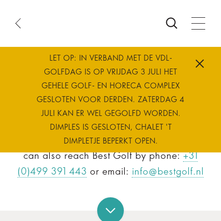
ook
ourse
e
atus
LET OP: IN VERBAND MET DE VDL-
me
Contact Us
GOLFDAG IS OP VRIJDAG 3 JULI HET
GEHELE GOLF- EN HORECA COMPLEX
GESLOTEN VOOR DERDEN. ZATERDAG 4
JULI KAN ER WEL GEGOLFD WORDEN.
Would you like to request information?
DIMPLES IS GESLOTEN, CHALET 'T
Please fill in the contact form below. You
DIMPLETJE BEPERKT OPEN.
can also reach Best Golf by phone:
+31
(0)499 391 443
or email:
info@bestgolf.nl